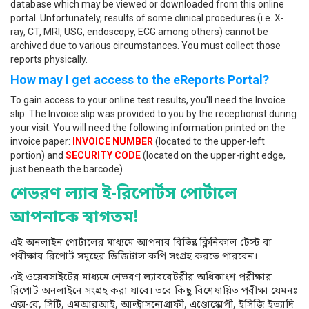
database which may be viewed or downloaded from this online
portal. Unfortunately, results of some clinical procedures (i.e. X-
ray, CT, MRI, USG, endoscopy, ECG among others) cannot be
archived due to various circumstances. You must collect those
reports physically.
How may I get access to the eReports Portal?
To gain access to your online test results, you'll need the Invoice
slip. The Invoice slip was provided to you by the receptionist during
your visit. You will need the following information printed on the
invoice paper:
INVOICE NUMBER
(located to the upper-left
portion) and
SECURITY CODE
(located on the upper-right edge,
just beneath the barcode)
শেভরণ ল্যাব ই-রিপোর্টস পোর্টালে
আপনাকে স্বাগতম!
এই অনলাইন পোর্টালের মাধ্যমে আপনার বিভিন্ন ক্লিনিকাল টেস্ট বা
পরীক্ষার রিপোর্ট সমূহের ডিজিটাল কপি সংগ্রহ করতে পারবেন।
এই ওয়েবসাইটের মাধ্যমে শেভরণ ল্যাবরেটরীর অধিকাংশ পরীক্ষার
রিপোর্ট অনলাইনে সংগ্রহ করা যাবে। তবে কিছু বিশেষায়িত পরীক্ষা যেমনঃ
এক্স-রে, সিটি, এমআরআই, আল্ট্রাসনোগ্রাফী, এণ্ডোস্কোপী, ইসিজি ইত্যাদি